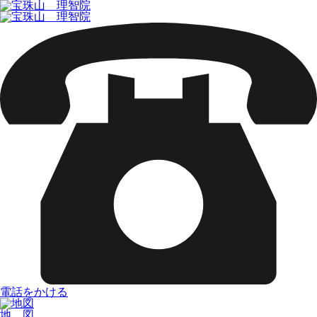
電話をかける
地 図