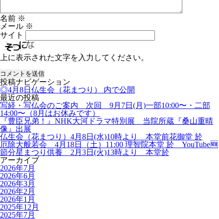
名前
※
メール
※
サイト
上に表示された文字を入力してください。
投稿ナビゲーション
◎4月8日仏生会（花まつり）
内で公開
最近の投稿
写経・写仏会のご案内 次回 9月7日(月)一部10:00〜・二部
14:00〜（8月はお休みです）
『豊臣兄弟！』NHK大河ドラマ特別展 当院所蔵『桑山重晴
像』出展
仏生会（花まつり）4月8日(水)10時より 本堂前花御堂 於
厄除大般若会 4月18日（土）11:00 理智院本堂 於 YouTube🆕
節分星まつり供養 2月3日(火)13時より 本堂於
アーカイブ
2026年7月
2026年6月
2026年3月
2026年2月
2026年1月
2025年12月
2025年7月