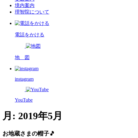
境内案内
理智院について
電話をかける
地 図
instagram
YouTube
月:
2019年5月
お地蔵さまの帽子🎵