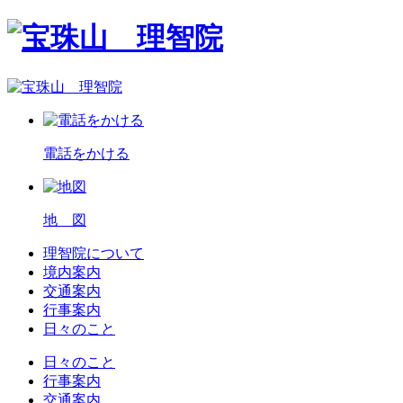
電話をかける
地 図
理智院について
境内案内
交通案内
行事案内
日々のこと
日々のこと
行事案内
交通案内