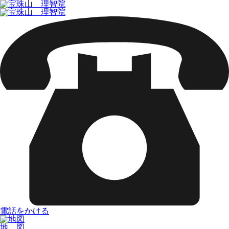
電話をかける
地 図