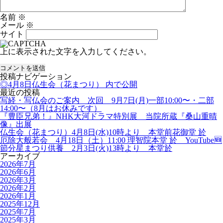
名前
※
メール
※
サイト
上に表示された文字を入力してください。
投稿ナビゲーション
◎4月8日仏生会（花まつり）
内で公開
最近の投稿
写経・写仏会のご案内 次回 9月7日(月)一部10:00〜・二部
14:00〜（8月はお休みです）
『豊臣兄弟！』NHK大河ドラマ特別展 当院所蔵『桑山重晴
像』出展
仏生会（花まつり）4月8日(水)10時より 本堂前花御堂 於
厄除大般若会 4月18日（土）11:00 理智院本堂 於 YouTube🆕
節分星まつり供養 2月3日(火)13時より 本堂於
アーカイブ
2026年7月
2026年6月
2026年3月
2026年2月
2026年1月
2025年12月
2025年7月
2025年3月