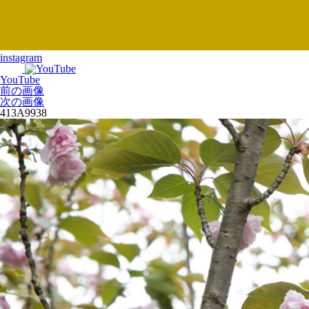
instagram
YouTube
前の画像
次の画像
413A9938