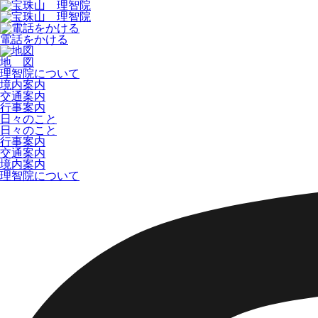
電話をかける
地 図
理智院について
境内案内
交通案内
行事案内
日々のこと
日々のこと
行事案内
交通案内
境内案内
理智院について