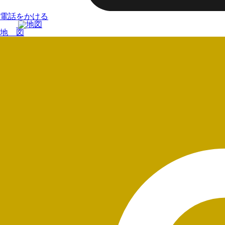
電話をかける
地 図