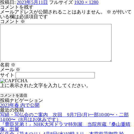
投稿日:
2023年5月11日
フルサイズ
1920 × 1280
コメントを残す
メールアドレスが公開されることはありません。
※
が付いて
いる欄は必須項目です
コメント
※
名前
※
メール
※
サイト
上に表示された文字を入力してください。
投稿ナビゲーション
2023年春
内で公開
最近の投稿
写経・写仏会のご案内 次回 9月7日(月)一部10:00〜・二部
14:00〜（8月はお休みです）
『豊臣兄弟！』NHK大河ドラマ特別展 当院所蔵『桑山重晴
像』出展
仏生会（花まつり）4月8日(水)10時より 本堂前花御堂 於