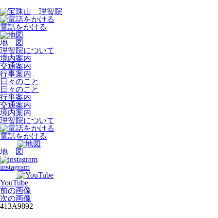
電話をかける
地 図
理智院について
境内案内
交通案内
行事案内
日々のこと
日々のこと
行事案内
交通案内
境内案内
理智院について
電話をかける
地 図
instagram
YouTube
前の画像
次の画像
413A9892