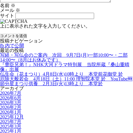
名前
※
メール
※
サイト
上に表示された文字を入力してください。
投稿ナビゲーション
fb
内で公開
最近の投稿
写経・写仏会のご案内 次回 9月7日(月)一部10:00〜・二部
14:00〜（8月はお休みです）
『豊臣兄弟！』NHK大河ドラマ特別展 当院所蔵『桑山重晴
像』出展
仏生会（花まつり）4月8日(水)10時より 本堂前花御堂 於
厄除大般若会 4月18日（土）11:00 理智院本堂 於 YouTube🆕
節分星まつり供養 2月3日(火)13時より 本堂於
アーカイブ
2026年7月
2026年6月
2026年3月
2026年2月
2026年1月
2025年12月
2025年7月
2025年3月
2025年1月