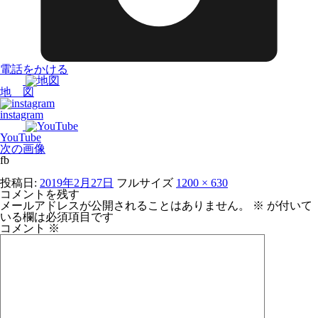
電話をかける
地 図
instagram
YouTube
次の画像
fb
投稿日:
2019年2月27日
フルサイズ
1200 × 630
コメントを残す
メールアドレスが公開されることはありません。
※
が付いて
いる欄は必須項目です
コメント
※