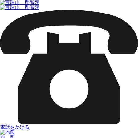
電話をかける
地 図