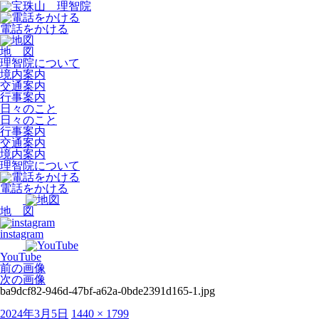
電話をかける
地 図
理智院について
境内案内
交通案内
行事案内
日々のこと
日々のこと
行事案内
交通案内
境内案内
理智院について
電話をかける
地 図
instagram
YouTube
前の画像
次の画像
ba9dcf82-946d-47bf-a62a-0bde2391d165-1.jpg
投
フ
2024年3月5日
1440 × 1799