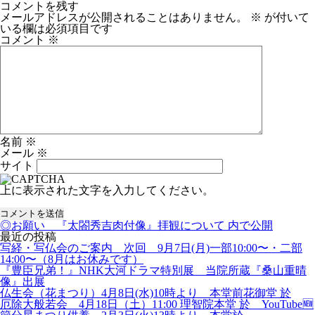
稿
ル
コメントを残す
日:
サ
メールアドレスが公開されることはありません。
※
が付いて
イ
いる欄は必須項目です
ズ
コメント
※
名前
※
メール
※
サイト
上に表示された文字を入力してください。
投
◎お願い 『太閤秀吉肉付像』拝観について
内で公開
稿
最近の投稿
ナ
写経・写仏会のご案内 次回 9月7日(月)一部10:00〜・二部
ビ
14:00〜（8月はお休みです）
ゲ
『豊臣兄弟！』NHK大河ドラマ特別展 当院所蔵『桑山重晴
ー
像』出展
シ
仏生会（花まつり）4月8日(水)10時より 本堂前花御堂 於
ョ
厄除大般若会 4月18日（土）11:00 理智院本堂 於 YouTube🆕
ン