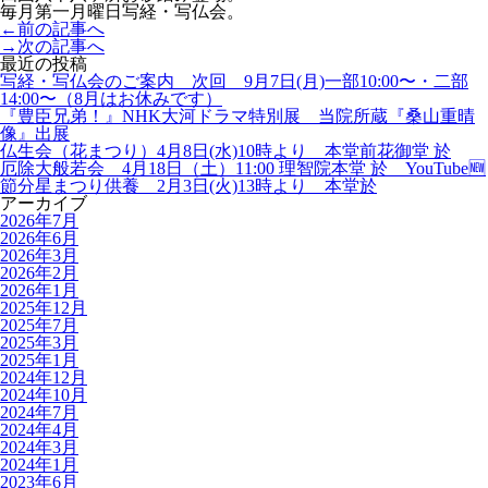
毎月第一月曜日
写経・写仏会
。
←前の記事へ
→次の記事へ
最近の投稿
写経・写仏会のご案内 次回 9月7日(月)一部10:00〜・二部
14:00〜（8月はお休みです）
『豊臣兄弟！』NHK大河ドラマ特別展 当院所蔵『桑山重晴
像』出展
仏生会（花まつり）4月8日(水)10時より 本堂前花御堂 於
厄除大般若会 4月18日（土）11:00 理智院本堂 於 YouTube🆕
節分星まつり供養 2月3日(火)13時より 本堂於
アーカイブ
2026年7月
2026年6月
2026年3月
2026年2月
2026年1月
2025年12月
2025年7月
2025年3月
2025年1月
2024年12月
2024年10月
2024年7月
2024年4月
2024年3月
2024年1月
2023年6月