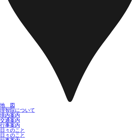
地 図
理智院について
境内案内
交通案内
行事案内
日々のこと
日々のこと