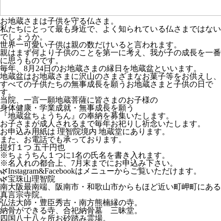
お地蔵さまは子供を守る仏さま。
私たちにとって最も身近で、よく知られている仏さまではない
でしょうか。
世界一可愛い子供は親の数だけいると言われます。
親はまず何より子供のことを第一に考え、我が子の成長を一番
に思うものです。
毎年、8月24日のお地蔵さまの縁日を
地蔵盆
といいます。
地蔵盆はお地蔵さまに沢山のさまざまなお菓子等をお供えし、
すべての子供たちの無事成長を願うお地蔵さまと子供の日で
す。
当院、一言一願地蔵菩薩に皆さまのお子様の
身体健康・学業成就・無事成長を願う
『
地蔵盆ちょうちん
』の奉納を募集いたします。
お子さまが成人されるまで毎年お祀りし祈念いたします。
お申込み用紙は 理智院境内 地蔵堂にあります。
また、お電話でも承っております。
提灯１つ 五千円也
※ちょうちん１つに1名の氏名を書き入れます。
※名入れの都合上、7月末までにお申込み下さい。
🌿Instagram&Facebookはメニューからご覧いただけます。
🌿宝珠山
理智院
南大阪最南端、
阪南市
・和歌山市からもほど近い町
岬町
にある
真言宗寺院
。
弘法大師・豊臣秀吉
・
南方熊楠
縁の寺。
納骨ができる寺、
合祀納骨墓 三昧堂
。
四国八十八ヶ所お砂踏み霊場。