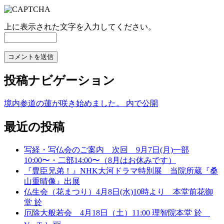
上に表示された文字を入力してください。
投稿ナビゲーション
境内参道の蓮が咲き始めました。
内で公開
最近の投稿
写経・写仏会のご案内 次回 9月7日(月)一部
10:00〜・二部14:00〜（8月はお休みです）
『豊臣兄弟！』NHK大河ドラマ特別展 当院所蔵『桑
山重晴像』出展
仏生会（花まつり）4月8日(水)10時より 本堂前花御
堂 於
厄除大般若会 4月18日（土）11:00 理智院本堂 於