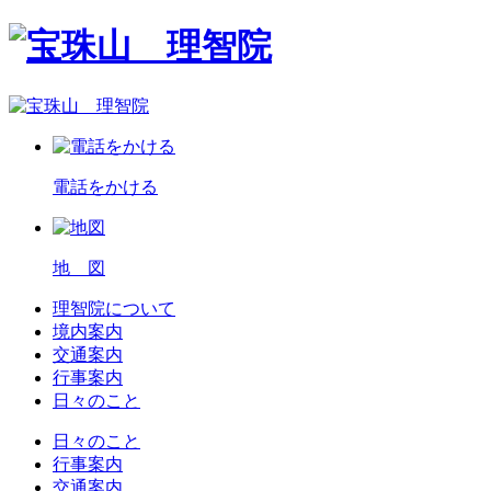
電話をかける
地 図
理智院について
境内案内
交通案内
行事案内
日々のこと
日々のこと
行事案内
交通案内