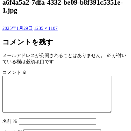
a6f4a5a2-7dfa-4332-be09-b8f391c5351e-
1.jpg
投
フ
2025年1月29日
1235 × 1107
稿
ル
日:
サ
コメントを残す
イ
ズ
メールアドレスが公開されることはありません。
※
が付い
ている欄は必須項目です
コメント
※
名前
※