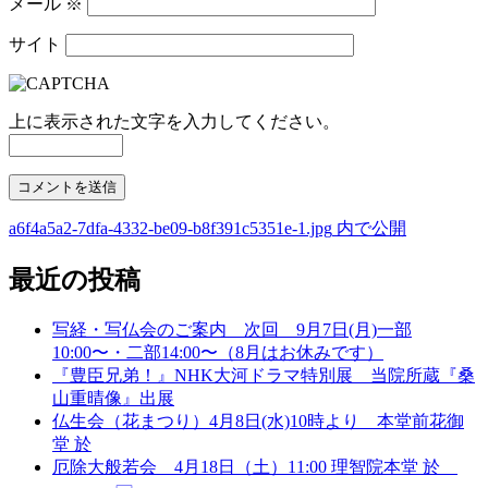
メール
※
サイト
上に表示された文字を入力してください。
a6f4a5a2-7dfa-4332-be09-b8f391c5351e-1.jpg
内で公開
投
稿
最近の投稿
ナ
写経・写仏会のご案内 次回 9月7日(月)一部
ビ
10:00〜・二部14:00〜（8月はお休みです）
ゲ
『豊臣兄弟！』NHK大河ドラマ特別展 当院所蔵『桑
山重晴像』出展
ー
仏生会（花まつり）4月8日(水)10時より 本堂前花御
シ
堂 於
厄除大般若会 4月18日（土）11:00 理智院本堂 於
ョ