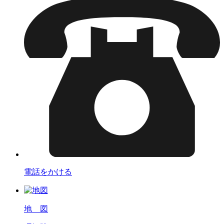
電話をかける
地 図